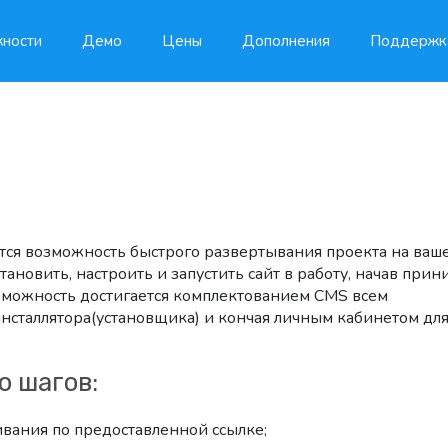
ности
Демо
Цены
Дополнения
Поддержк
тся возможность быстрого развертывания проекта на ваш
становить, настроить и запустить сайт в работу, начав прин
зможность достигается комплектованием CMS всем
сталлятора(установщика) и кончая личным кабинетом дл
о шагов:
ивания по предоставленной ссылке;