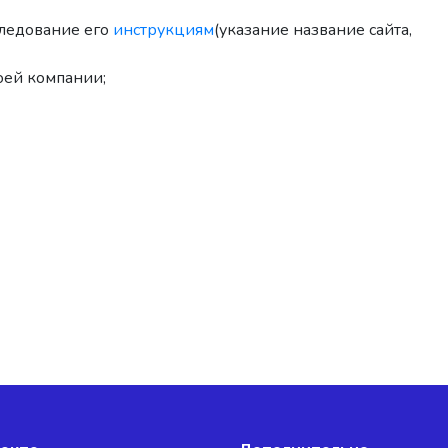
следование его
инструкциям
(указание название сайта,
оей компании;