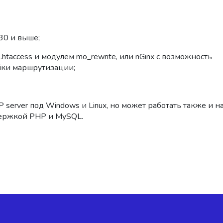
30 и выше;
.htaccess и модулем mo_rewrite, или nGinx с возможность
йки маршрутизации;
P server под Windows и Linux, но может работать также и н
держкой PHP и MySQL.