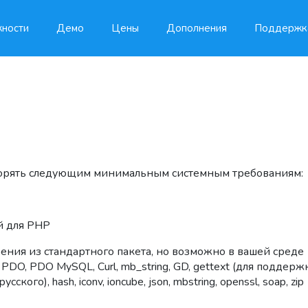
ности
Демо
Цены
Дополнения
Поддержк
ворять следующим минимальным системным требованиям:
й для PHP
ения из стандартного пакета, но возможно в вашей среде
PDO, PDO MySQL, Curl, mb_string, GD, gettext (для поддерж
го), hash, iconv, ioncube, json, mbstring, openssl, soap, zip