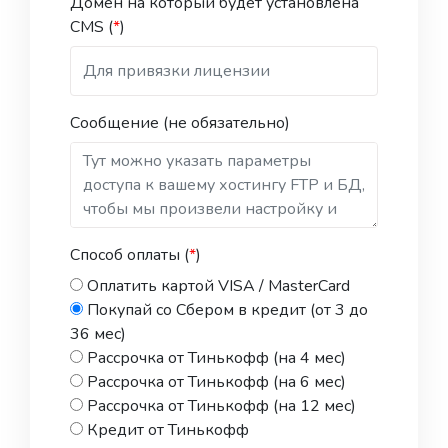
Домен на который будет установлена
Гарантия (1 руб.)
CMS (
*
)
Интеграция с API ОСАГО сайта
sravni.ru (1 руб.)
Интеграция с API ОСАГО Страховой
дом ВСК (1 руб.)
Сообщение (не обязательно)
Интеграция с API ОСАГО страховой
компании Согласие (1 руб.)
Интеграция с API страхового
интернет-бизнеса (СИБ) (1 руб.)
Интеграция с API страховой
компании АльфаСтрахование (1 руб.)
Способ оплаты (
*
)
Интеграция с API страховой
Оплатить картой VISA / MasterCard
компании Ингосстрах (1 руб.)
Покупай со Сбером в кредит (от 3 до
Интеграция Тинькофф банк
36 мес)
Эквайринг на сайт для приема
Рассрочка от Тинькофф (на 4 мес)
платежей (1 руб.)
Рассрочка от Тинькофф (на 6 мес)
Мессенджер на сайт (1 руб.)
Рассрочка от Тинькофф (на 12 мес)
Офисы компании на карте (1 руб.)
Кредит от Тинькофф
Партнерская программа по