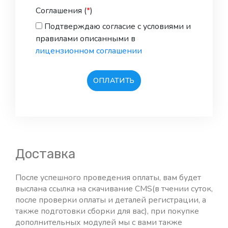
привлечению пользователей - Включен
Соглашения (
*
)
в Максимальную версию (1 руб.)
Подтверждаю согласие с условиями и
Подтверждение номера телефона по
правилами описанными в
СМС при регистрации (1 руб.)
лицензионном соглашении
Система тикетов (1 руб.)
Скрипт чат-бот, помощник для
консультанта на сайте (1 руб.)
ОПЛАТИТЬ
Убрать копирайт разработчика со
всех страниц сайта (1 руб.)
Уведомления пользователей о
событиях на сайте через Telegram бота
(1 руб.)
Доставка
Эквайринг от Cloudpauments (прием
платежей) (1 руб.)
После успешного проведения оплаты, вам будет
Эквайринг от Альфабанк (прием
выслана ссылка на скачивание CMS(в тчении суток,
платежей) (1 руб.)
после проверки оплаты и деталей регистрации, а
Эквайринг от Робокасса (прием
также подготовки сборки для вас), при покупке
платежей) (1 руб.)
дополнительных модулей мы с вами также
Эквайринг от Сбербанк (прием