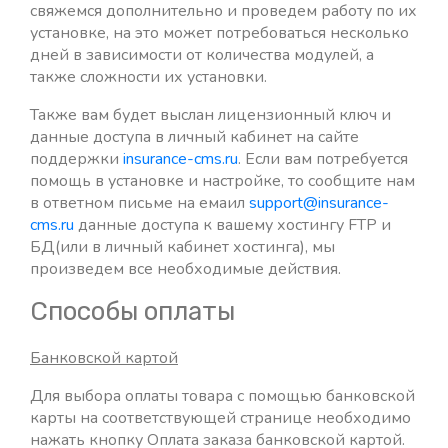
свяжемся дополнительно и проведем работу по их
платежей) (1 руб.)
установке, на это может потребоваться несколько
Эквайринг от Ю.Моней/Яндекс касса
дней в зависимости от количества модулей, а
(прием платежей) (1 руб.)
также сложности их установки.
Также вам будет выслан лицензионный ключ и
данные доступа в личный кабинет на сайте
поддержки
insurance-cms.ru
. Если вам потребуется
помощь в установке и настройке, то сообщите нам
в ответном письме на емаил
support@insurance-
cms.ru
данные доступа к вашему хостингу FTP и
БД(или в личный кабинет хостинга), мы
произведем все необходимые действия.
Способы оплаты
Банковской картой
Для выбора оплаты товара с помощью банковской
карты на соответствующей странице необходимо
нажать кнопку Оплата заказа банковской картой.