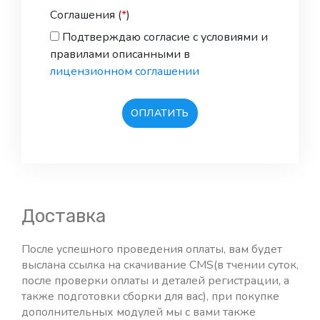
привлечению пользователей - Включен
Соглашения (
*
)
в Максимальную версию (1 руб.)
Подтверждаю согласие с условиями и
Подтверждение номера телефона по
правилами описанными в
СМС при регистрации (1 руб.)
лицензионном соглашении
Система тикетов (1 руб.)
Скрипт чат-бот, помощник для
консультанта на сайте (1 руб.)
ОПЛАТИТЬ
Убрать копирайт разработчика со
всех страниц сайта (1 руб.)
Уведомления пользователей о
событиях на сайте через Telegram бота
(1 руб.)
Доставка
Эквайринг от Cloudpauments (прием
платежей) (1 руб.)
После успешного проведения оплаты, вам будет
Эквайринг от Альфабанк (прием
выслана ссылка на скачивание CMS(в тчении суток,
платежей) (1 руб.)
после проверки оплаты и деталей регистрации, а
Эквайринг от Робокасса (прием
также подготовки сборки для вас), при покупке
платежей) (1 руб.)
дополнительных модулей мы с вами также
Эквайринг от Сбербанк (прием