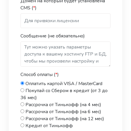
Домен на который будет установлена
Гарантия (1 руб.)
CMS (
*
)
Интеграция с API ОСАГО сайта
sravni.ru (1 руб.)
Интеграция с API ОСАГО Страховой
дом ВСК (1 руб.)
Сообщение (не обязательно)
Интеграция с API ОСАГО страховой
компании Согласие (1 руб.)
Интеграция с API страхового
интернет-бизнеса (СИБ) (1 руб.)
Интеграция с API страховой
компании АльфаСтрахование (1 руб.)
Способ оплаты (
*
)
Интеграция с API страховой
Оплатить картой VISA / MasterCard
компании Ингосстрах (1 руб.)
Покупай со Сбером в кредит (от 3 до
Интеграция Тинькофф банк
36 мес)
Эквайринг на сайт для приема
Рассрочка от Тинькофф (на 4 мес)
платежей (1 руб.)
Рассрочка от Тинькофф (на 6 мес)
Мессенджер на сайт (1 руб.)
Рассрочка от Тинькофф (на 12 мес)
Офисы компании на карте (1 руб.)
Кредит от Тинькофф
Партнерская программа по