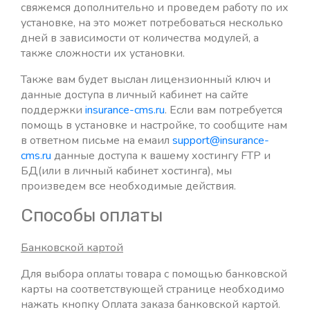
свяжемся дополнительно и проведем работу по их
платежей) (1 руб.)
установке, на это может потребоваться несколько
Эквайринг от Ю.Моней/Яндекс касса
дней в зависимости от количества модулей, а
(прием платежей) (1 руб.)
также сложности их установки.
Также вам будет выслан лицензионный ключ и
данные доступа в личный кабинет на сайте
поддержки
insurance-cms.ru
. Если вам потребуется
помощь в установке и настройке, то сообщите нам
в ответном письме на емаил
support@insurance-
cms.ru
данные доступа к вашему хостингу FTP и
БД(или в личный кабинет хостинга), мы
произведем все необходимые действия.
Способы оплаты
Банковской картой
Для выбора оплаты товара с помощью банковской
карты на соответствующей странице необходимо
нажать кнопку Оплата заказа банковской картой.